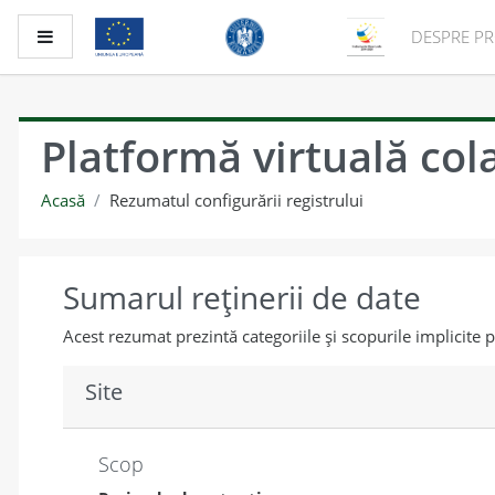
Sari la conţinutul principal
Panou lateral
DESPRE PR
Platformă virtuală col
Acasă
Rezumatul configurării registrului
Sumarul reținerii de date
Acest rezumat prezintă categoriile și scopurile implicite 
Site
Scop