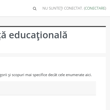
NU SUNTEȚI CONECTAT. (
CONECTARE
)
ță educațională
gorii și scopuri mai specifice decât cele enumerate aici.