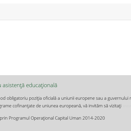
u asistență educațională
od obligatoriu poziţia oficială a uniunii europene sau a guvernului 
ograme cofinanțate de uniunea europeană, vă invităm să vizitați
www
n prin Programul Operațional Capital Uman 2014-2020