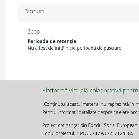
Blocuri
Scop
Perioada de retenție
Nu a fost definită nicio perioadă de păstrare
Platformă virtuală colaborativă pentr
„Conţinutul acestui material nu reprezintă în m
Pentru informații detaliate despre celelate pr
Proiect cofinanţat din Fondul Social Europea
Codul proiectului:
POCU/379/6/21/124185