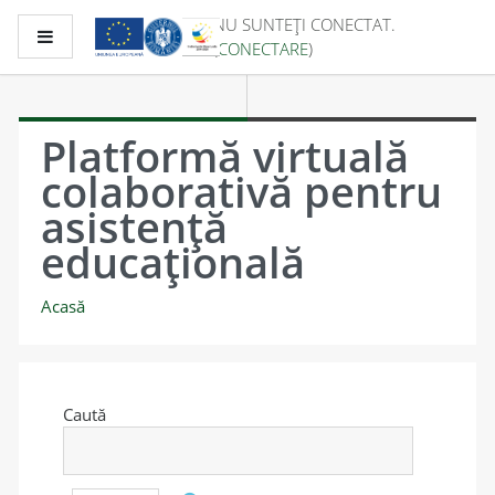
Sari la conţinutul principal
NU SUNTEȚI CONECTAT.
Panou lateral
(
CONECTARE
)
Platformă virtuală
colaborativă pentru
asistență
educațională
Acasă
Caută