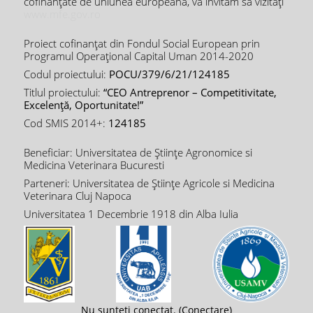
cofinanțate de uniunea europeană, vă invităm să vizitați
www.mfe.gov.ro
Proiect cofinanţat din Fondul Social European prin
Programul Operațional Capital Uman 2014-2020
Codul proiectului:
POCU/379/6/21/124185
Titlul proiectului:
“CEO Antreprenor – Competitivitate,
Excelență, Oportunitate!”
Cod SMIS 2014+:
124185
Beneficiar: Universitatea de Științe Agronomice si
Medicina Veterinara Bucuresti
Parteneri: Universitatea de Științe Agricole si Medicina
Veterinara Cluj Napoca
Universitatea 1 Decembrie 1918 din Alba Iulia
Nu sunteți conectat. (
Conectare
)